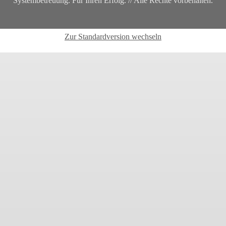
Systembetreuung. Für Ihren Erfolg. // Alle Rechte vorbehalten.
Zur Standardversion wechseln